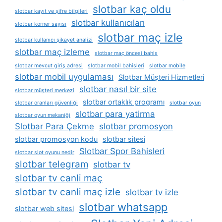
slotbar kaç oldu
slotbar kayıt ve şifre bilgileri
slotbar kullanıcıları
slotbar korner sayısı
slotbar maç izle
slotbar kullanıcı şikayet analizi
slotbar maç izleme
slotbar maç öncesi bahis
slotbar mevcut giriş adresi
slotbar mobil bahisleri
slotbar mobile
slotbar mobil uygulaması
Slotbar Müşteri Hizmetleri
slotbar nasıl bir site
slotbar müşteri merkezi
slotbar ortaklık programı
slotbar oranları güvenliği
slotbar oyun
slotbar para yatirma
slotbar oyun mekaniği
Slotbar Para Çekme
slotbar promosyon
slotbar promosyon kodu
slotbar sitesi
Slotbar Spor Bahisleri
slotbar slot oyunu nedir
slotbar telegram
slotbar tv
slotbar tv canli maç
slotbar tv canli maç izle
slotbar tv izle
slotbar whatsapp
slotbar web sitesi