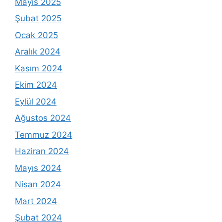
Mayıs 2025
Şubat 2025
Ocak 2025
Aralık 2024
Kasım 2024
Ekim 2024
Eylül 2024
Ağustos 2024
Temmuz 2024
Haziran 2024
Mayıs 2024
Nisan 2024
Mart 2024
Şubat 2024