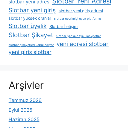
Slotbar Yeni Adresi
slotbar yeni adres
Slotbar yeni giriş
slotbar yeni giriş adresi
slotbar yüksek oranlar
slotbar çevrimiçi oyun platformu
Slotbar üyelik
Slotbar İletişim
Slotbar Şikayet
slotbar şansa dayalı jackpotlar
yeni adresi slotbar
slotbar şikayetleri kabul ediyor
yeni giris slotbar
Arşivler
Temmuz 2026
Eylül 2025
Haziran 2025