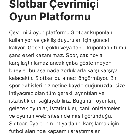
Slotbar Çevrimiçi
Oyun Platformu
Çevrimiçi oyun platformu.Slotbar kuponları
kullanıyor ve çekiliş duyuruları için güncel
kalıyor. Geçerli çoklu veya toplu kuponların tümü
şans eseri kazanılmaz. Spor, casinoyla
karşılaştırılamaz ancak çaba göstermeyen
bireyler bu aşamada zorluklarla karşı karşıya
kalacaktır. Slotbar bu amacı öngörmüyor. Bir
spor bahisleri hizmetine kaydolduğunuzda, size
ihtiyacınız olan tüm gerekli ayrıntıları ve
istatistikleri sağlayabiliriz. Bugünün oyunları,
gelecek oyunlar, istatistikler, canlı önizlemeler
ve oyunun web sitesinde nasıl göründüğü.
Slotbar, üyelerinin ihtiyaçlarını karşılamak için
futbol alanında kapsamlı araştırmalar