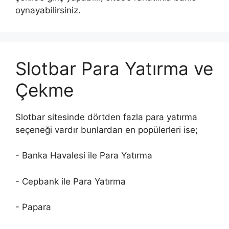
oynayabilirsiniz.
Slotbar Para Yatırma ve
Çekme
Slotbar sitesinde dörtden fazla para yatırma
seçeneği vardır bunlardan en popülerleri ise;
- Banka Havalesi ile Para Yatırma
- Cepbank ile Para Yatırma
- Papara