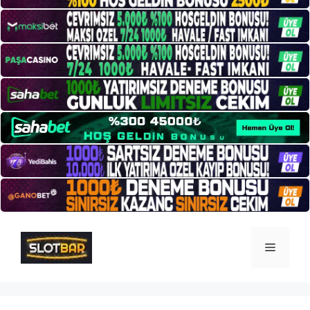
İçeriğe
atla
Menü