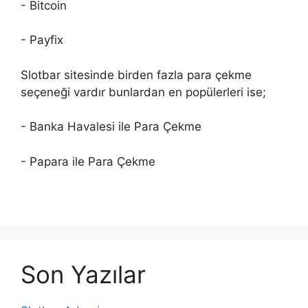
- Bitcoin
- Payfix
Slotbar sitesinde birden fazla para çekme
seçeneği vardır bunlardan en popülerleri ise;
- Banka Havalesi ile Para Çekme
- Papara ile Para Çekme
Son Yazılar