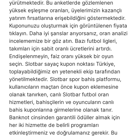
yürütmektedir. Bu anketlerde gözlemlenen
yüksek eşleşme oranları, üyelerimizin kazançlı
yatırım fırsatlarına erişebildiğini göstermektedir.
Kuponunuzu oluşturmak için görüntülenen fiyata
tıklayın. Daha iyi şanslar arıyorsanız, oran analizi
incelememize bir göz atın. Bazı futbol ligleri,
takımları için sabit oranlı ücretlerini artırdı.
Endişelenmeyin, faiz oranı yüksek bir oyun
seçin. Slotbar sayaç kupon noktası Türkiye,
toplayabildiğimiz en yetenekli ekip tarafından
yönetilmektedir. Slotbar spor bahis platformu,
kullanıcıların maçtan önce kupon eklemesine
olanak tanırken, canlı Slotbar futbol oran
hizmetleri, bahisçilerin ve oyuncuların canlı
bahis kuponlarına girmelerine olanak tanır.
Banknot cinsinden garantili ödüller almak için
her iki hizmette de belirli programları
etkinleştirmeniz ve doğrulamanız gerekir. Bu