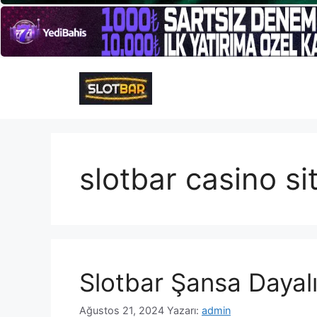
İçeriğe
atla
slotbar casino si
Slotbar Şansa Dayal
Ağustos 21, 2024
Yazarı:
admin