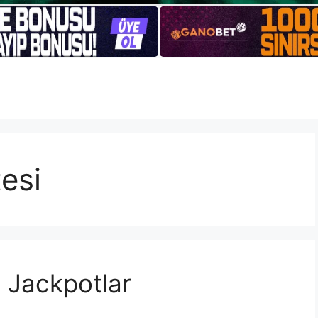
tesi
ı Jackpotlar