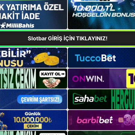
Slotbar GİRİŞ İÇİN TIKLAYINIZ!