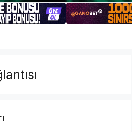
lantısı
ı