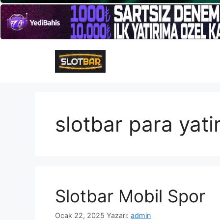
İçeriğe
atla
slotbar para yat
Slotbar Mobil Spor
Ocak 22, 2025
Yazarı:
admin