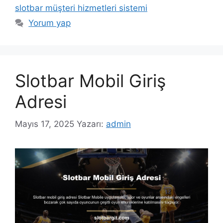
slotbar müşteri hizmetleri sistemi
Yorum yap
Slotbar Mobil Giriş
Adresi
Mayıs 17, 2025
Yazarı:
admin