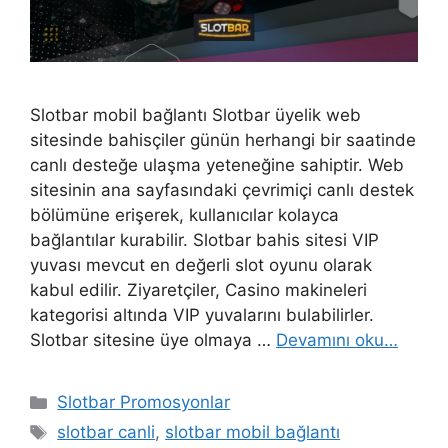
Slotbar mobil bağlantı Slotbar üyelik web
sitesinde bahisçiler günün herhangi bir saatinde
canlı desteğe ulaşma yeteneğine sahiptir. Web
sitesinin ana sayfasındaki çevrimiçi canlı destek
bölümüne erişerek, kullanıcılar kolayca
bağlantılar kurabilir. Slotbar bahis sitesi VIP
yuvası mevcut en değerli slot oyunu olarak
kabul edilir. Ziyaretçiler, Casino makineleri
kategorisi altında VIP yuvalarını bulabilirler.
Slotbar sitesine üye olmaya …
Devamını oku…
Kategoriler
Slotbar Promosyonlar
Etiketler
slotbar canli
,
slotbar mobil bağlantı