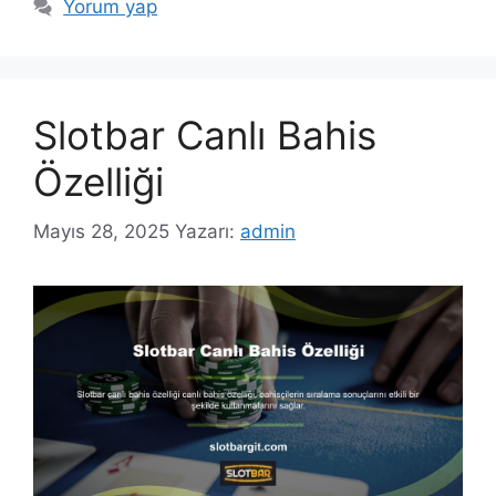
Yorum yap
Slotbar Canlı Bahis
Özelliği
Mayıs 28, 2025
Yazarı:
admin