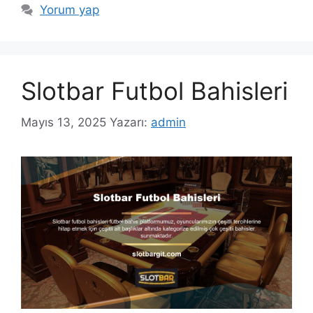
Yorum yap
Slotbar Futbol Bahisleri
Mayıs 13, 2025
Yazarı:
admin