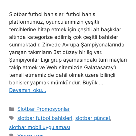
Slotbar futbol bahisleri futbol bahis
platformumuz, oyuncularımızın çeşitli
tercihlerine hitap etmek için çeşitli alt başlıklar
altında kategorize edilmiş çok çeşitli bahisler
sunmaktadır. Zirvede Avrupa Şampiyonalarında
yarışan takımların üst düzey bir lig var.
Şampiyonlar Ligi grup aşamasındaki tüm maçları
takip etmek ve Web sitemizde Galatasaray’ı
temsil etmemiz de dahil olmak üzere bilinçli
bahisler yapmak mümkündür. Büyük …
Devamını oku…
Kategoriler
Slotbar Promosyonlar
Etiketler
slotbar futbol bahisleri
,
slotbar güncel
,
slotbar mobil uygulaması