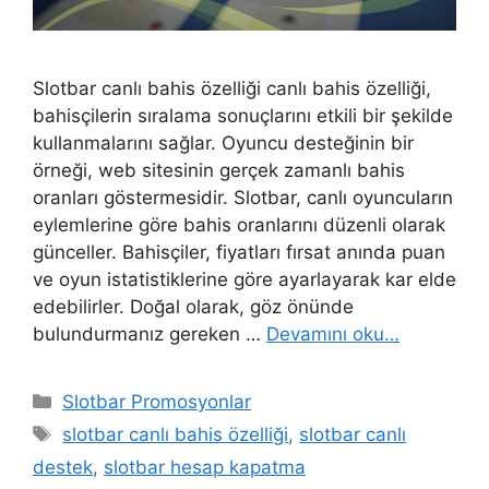
Slotbar canlı bahis özelliği canlı bahis özelliği,
bahisçilerin sıralama sonuçlarını etkili bir şekilde
kullanmalarını sağlar. Oyuncu desteğinin bir
örneği, web sitesinin gerçek zamanlı bahis
oranları göstermesidir. Slotbar, canlı oyuncuların
eylemlerine göre bahis oranlarını düzenli olarak
günceller. Bahisçiler, fiyatları fırsat anında puan
ve oyun istatistiklerine göre ayarlayarak kar elde
edebilirler. Doğal olarak, göz önünde
bulundurmanız gereken …
Devamını oku…
Kategoriler
Slotbar Promosyonlar
Etiketler
slotbar canlı bahis özelliği
,
slotbar canlı
destek
,
slotbar hesap kapatma