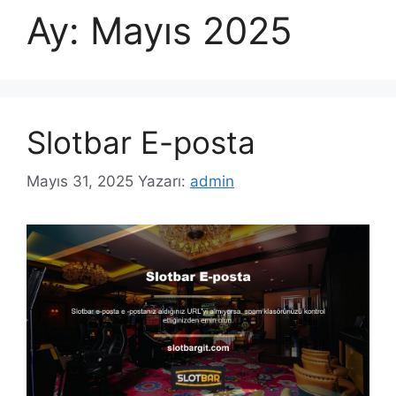
Ay:
Mayıs 2025
Slotbar E-posta
Mayıs 31, 2025
Yazarı:
admin