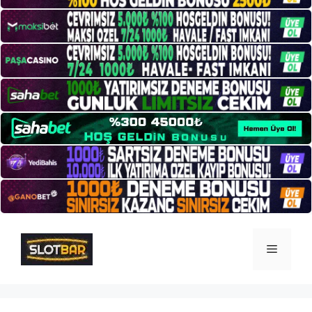
İçeriğe
atla
Menü