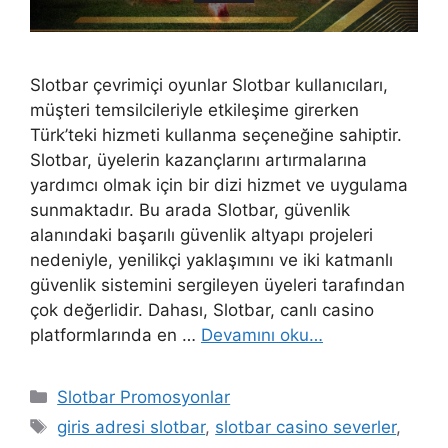
Slotbar çevrimiçi oyunlar Slotbar kullanıcıları,
müşteri temsilcileriyle etkileşime girerken
Türk’teki hizmeti kullanma seçeneğine sahiptir.
Slotbar, üyelerin kazançlarını artırmalarına
yardımcı olmak için bir dizi hizmet ve uygulama
sunmaktadır. Bu arada Slotbar, güvenlik
alanındaki başarılı güvenlik altyapı projeleri
nedeniyle, yenilikçi yaklaşımını ve iki katmanlı
güvenlik sistemini sergileyen üyeleri tarafından
çok değerlidir. Dahası, Slotbar, canlı casino
platformlarında en …
Devamını oku…
Kategoriler
Slotbar Promosyonlar
Etiketler
giris adresi slotbar
,
slotbar casino severler
,