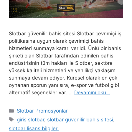
Slotbar güvenilir bahis sitesi Slotbar çevrimiçi iş
politikasına uygun olarak çevrimiçi bahis
hizmetleri sunmaya kararı verildi. Ünlü bir bahis
şirketi olan Slotbar tarafından edinilen bahis
endüstrisinin tüm hakları ile Slotbar, sektöre
yüksek kaliteli hizmetleri ve yenilikçi yaklaşım
sunmaya devam ediyor. Küresel olarak en çok
oynanan sporun yanı sıra, e-spor ve futbol gibi
alternatif seçenekler var. …
Devamını oku…
Kategoriler
Slotbar Promosyonlar
Etiketler
giris slotbar
,
slotbar güvenilir bahis sitesi
,
slotbar lisans bilgileri