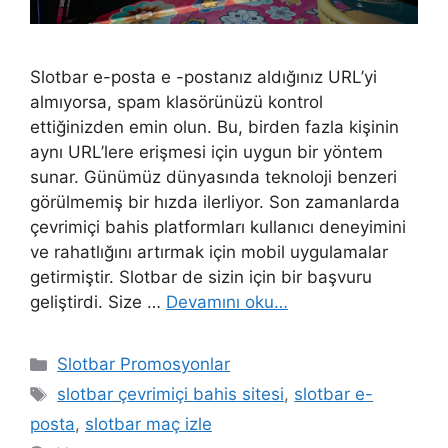
Slotbar e-posta e -postanız aldığınız URL’yi
almıyorsa, spam klasörünüzü kontrol
ettiğinizden emin olun. Bu, birden fazla kişinin
aynı URL’lere erişmesi için uygun bir yöntem
sunar. Günümüz dünyasında teknoloji benzeri
görülmemiş bir hızda ilerliyor. Son zamanlarda
çevrimiçi bahis platformları kullanıcı deneyimini
ve rahatlığını artırmak için mobil uygulamalar
getirmiştir. Slotbar de sizin için bir başvuru
geliştirdi. Size …
Devamını oku…
Kategoriler
Slotbar Promosyonlar
Etiketler
slotbar çevrimiçi bahis sitesi
,
slotbar e-
posta
,
slotbar maç izle