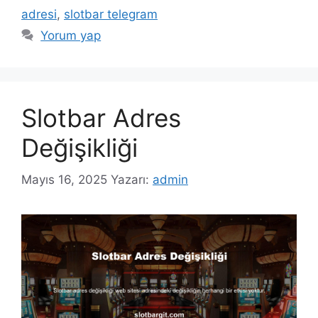
adresi
,
slotbar telegram
Yorum yap
Slotbar Adres
Değişikliği
Mayıs 16, 2025
Yazarı:
admin