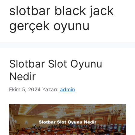
slotbar black jack
gerçek oyunu
Slotbar Slot Oyunu
Nedir
Ekim 5, 2024
Yazarı:
admin