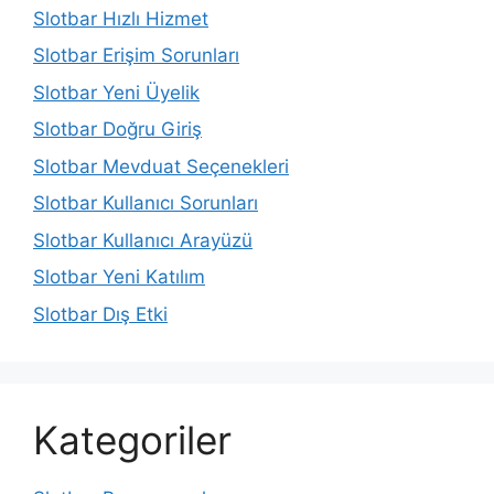
Slotbar Hızlı Hizmet
Slotbar Erişim Sorunları
Slotbar Yeni Üyelik
Slotbar Doğru Giriş
Slotbar Mevduat Seçenekleri
Slotbar Kullanıcı Sorunları
Slotbar Kullanıcı Arayüzü
Slotbar Yeni Katılım
Slotbar Dış Etki
Kategoriler