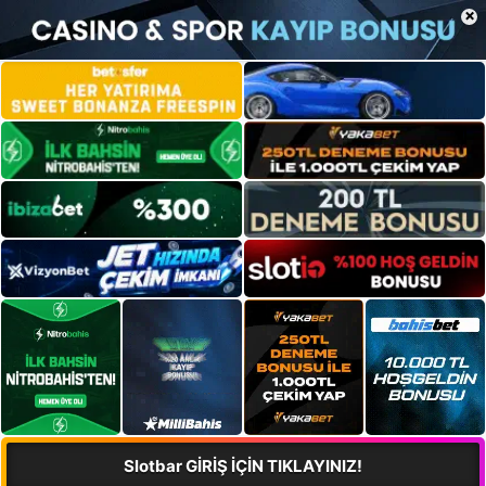
×
Slotbar GİRİŞ İÇİN TIKLAYINIZ!