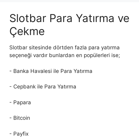
Slotbar Para Yatırma ve
Çekme
Slotbar sitesinde dörtden fazla para yatırma
seçeneği vardır bunlardan en popülerleri ise;
- Banka Havalesi ile Para Yatırma
- Cepbank ile Para Yatırma
- Papara
- Bitcoin
- Payfix