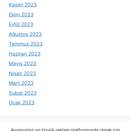
Kasım 2023
Ekim 2023
Eylül 2023
Ağustos 2023
Temmuz 2023
Haziran 2023
Mayıs 2023
Nisan 2023
Mart 2023
Şubat 2023
Ocak 2023
Avrasya'nın en büyük reklam platformunda olmak için