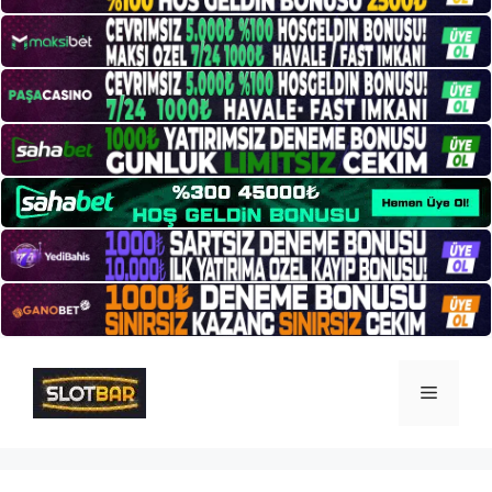
İçeriğe
atla
Menü