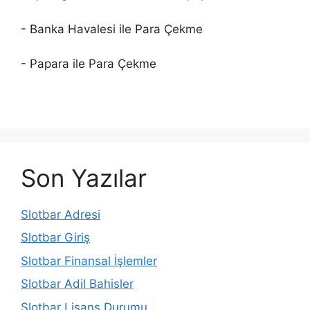
- Banka Havalesi ile Para Çekme
- Papara ile Para Çekme
Son Yazılar
Slotbar Adresi
Slotbar Giriş
Slotbar Finansal İşlemler
Slotbar Adil Bahisler
Slotbar Lisans Durumu