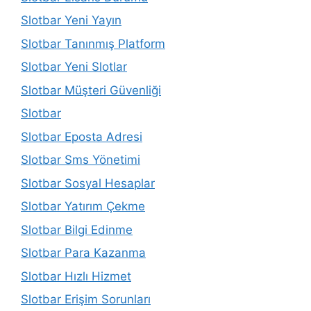
Slotbar Yeni Yayın
Slotbar Tanınmış Platform
Slotbar Yeni Slotlar
Slotbar Müşteri Güvenliği
Slotbar
Slotbar Eposta Adresi
Slotbar Sms Yönetimi
Slotbar Sosyal Hesaplar
Slotbar Yatırım Çekme
Slotbar Bilgi Edinme
Slotbar Para Kazanma
Slotbar Hızlı Hizmet
Slotbar Erişim Sorunları