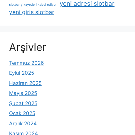
yeni adresi slotbar
slotbar şikayetleri kabul ediyor
yeni giris slotbar
Arşivler
Temmuz 2026
Eylül 2025
Haziran 2025
Mayıs 2025
Şubat 2025
Ocak 2025
Aralık 2024
Kasım 2024