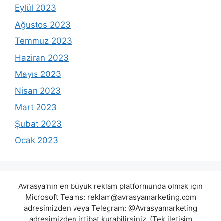
Eylül 2023
Ağustos 2023
Temmuz 2023
Haziran 2023
Mayıs 2023
Nisan 2023
Mart 2023
Şubat 2023
Ocak 2023
Avrasya'nın en büyük reklam platformunda olmak için
Microsoft Teams:
reklam@avrasyamarketing.com
adresimizden veya Telegram: @Avrasyamarketing
adresimizden irtibat kurabilirsiniz. (Tek iletişim