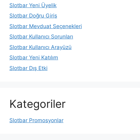
Slotbar Yeni Üyelik
Slotbar Doğru Giriş
Slotbar Mevduat Seçenekleri
Slotbar Kullanıcı Sorunları
Slotbar Kullanıcı Arayüzü
Slotbar Yeni Katılım
Slotbar Dış Etki
Kategoriler
Slotbar Promosyonlar