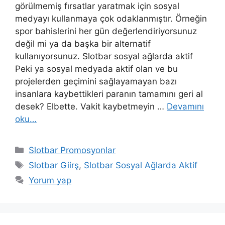
görülmemiş fırsatlar yaratmak için sosyal
medyayı kullanmaya çok odaklanmıştır. Örneğin
spor bahislerini her gün değerlendiriyorsunuz
değil mi ya da başka bir alternatif
kullanıyorsunuz. Slotbar sosyal ağlarda aktif
Peki ya sosyal medyada aktif olan ve bu
projelerden geçimini sağlayamayan bazı
insanlara kaybettikleri paranın tamamını geri al
desek? Elbette. Vakit kaybetmeyin …
Devamını
oku…
Kategoriler
Slotbar Promosyonlar
Etiketler
Slotbar Giirş
,
Slotbar Sosyal Ağlarda Aktif
Yorum yap