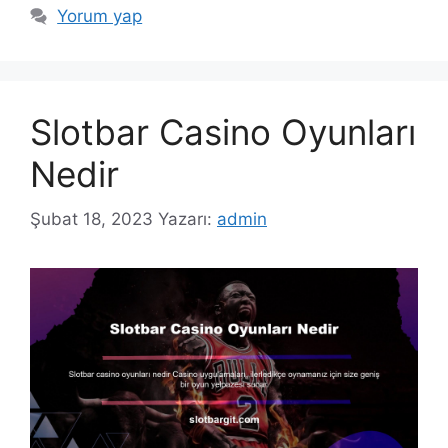
Yorum yap
Slotbar Casino Oyunları
Nedir
Şubat 18, 2023
Yazarı:
admin