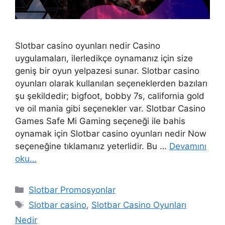
Slotbar casino oyunları nedir Casino
uygulamaları, ilerledikçe oynamanız için size
geniş bir oyun yelpazesi sunar. Slotbar casino
oyunları olarak kullanılan seçeneklerden bazıları
şu şekildedir; bigfoot, bobby 7s, california gold
ve oil mania gibi seçenekler var. Slotbar Casino
Games Safe Mi Gaming seçeneği ile bahis
oynamak için Slotbar casino oyunları nedir Now
seçeneğine tıklamanız yeterlidir. Bu …
Devamını
oku…
Kategoriler
Slotbar Promosyonlar
Etiketler
Slotbar casino
,
Slotbar Casino Oyunları
Nedir