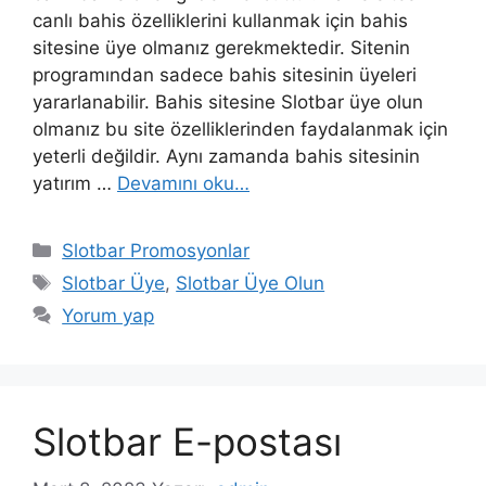
canlı bahis özelliklerini kullanmak için bahis
sitesine üye olmanız gerekmektedir. Sitenin
programından sadece bahis sitesinin üyeleri
yararlanabilir. Bahis sitesine Slotbar üye olun
olmanız bu site özelliklerinden faydalanmak için
yeterli değildir. Aynı zamanda bahis sitesinin
yatırım …
Devamını oku…
Kategoriler
Slotbar Promosyonlar
Etiketler
Slotbar Üye
,
Slotbar Üye Olun
Yorum yap
Slotbar E-postası