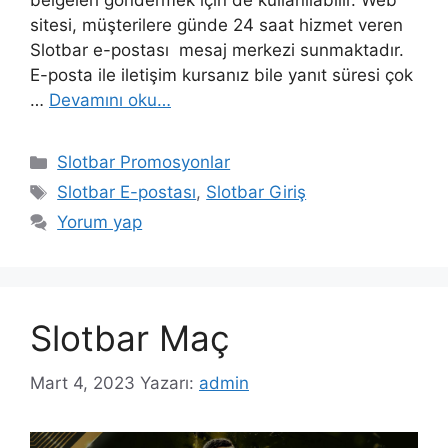
belgeleri göndermek için de kullanılabilir. Web
sitesi, müşterilere günde 24 saat hizmet veren
Slotbar e-postası mesaj merkezi sunmaktadır.
E-posta ile iletişim kursanız bile yanıt süresi çok
…
Devamını oku…
Kategoriler
Slotbar Promosyonlar
Etiketler
Slotbar E-postası
,
Slotbar Giriş
Yorum yap
Slotbar Maç
Mart 4, 2023
Yazarı:
admin