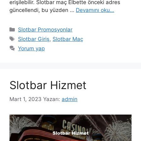
erişilebilir. Slotbar maç Elbette önceki adres
güncellendi, bu yüzden …
Devamını oku…
Kategoriler
Slotbar Promosyonlar
Etiketler
Slotbar Giriş
,
Slotbar Maç
Yorum yap
Slotbar Hizmet
Mart 1, 2023
Yazarı:
admin