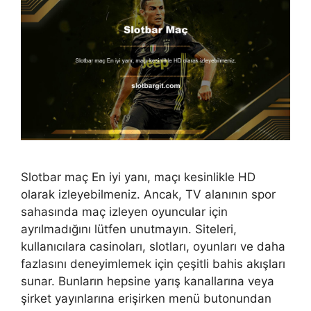
Slotbar maç En iyi yanı, maçı kesinlikle HD
olarak izleyebilmeniz. Ancak, TV alanının spor
sahasında maç izleyen oyuncular için
ayrılmadığını lütfen unutmayın. Siteleri,
kullanıcılara casinoları, slotları, oyunları ve daha
fazlasını deneyimlemek için çeşitli bahis akışları
sunar. Bunların hepsine yarış kanallarına veya
şirket yayınlarına erişirken menü butonundan