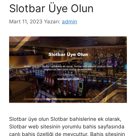
Slotbar Üye Olun
Mart 11, 2023
Yazarı:
admin
Slotbar üye olun Slotbar bahislerine ek olarak,
Slotbar web sitesinin yorumlu bahis sayfasında
canlı bahis özelliği de mevcuttur. Bahis sitesinin