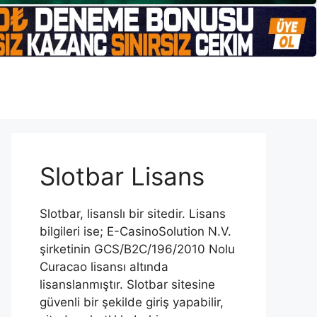
Slotbar Lisans
Slotbar, lisanslı bir sitedir. Lisans
bilgileri ise; E-CasinoSolution N.V.
şirketinin GCS/B2C/196/2010 Nolu
Curacao lisansı altında
lisanslanmıştır. Slotbar sitesine
güvenli bir şekilde giriş yapabilir,