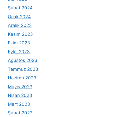
Şubat 2024
Ocak 2024
Aralık 2023
Kasım 2023
Ekim 2023
Eylül 2023
Ağustos 2023
Temmuz 2023
Haziran 2023
Mayıs 2023
Nisan 2023
Mart 2023
Şubat 2023