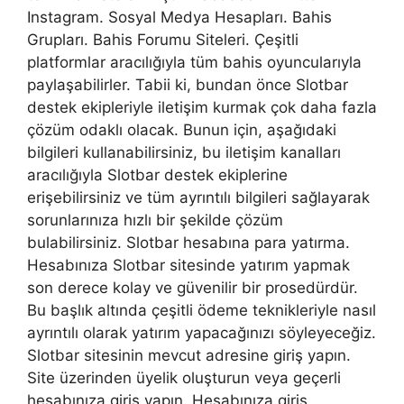
Instagram. Sosyal Medya Hesapları. Bahis
Grupları. Bahis Forumu Siteleri. Çeşitli
platformlar aracılığıyla tüm bahis oyuncularıyla
paylaşabilirler. Tabii ki, bundan önce Slotbar
destek ekipleriyle iletişim kurmak çok daha fazla
çözüm odaklı olacak. Bunun için, aşağıdaki
bilgileri kullanabilirsiniz, bu iletişim kanalları
aracılığıyla Slotbar destek ekiplerine
erişebilirsiniz ve tüm ayrıntılı bilgileri sağlayarak
sorunlarınıza hızlı bir şekilde çözüm
bulabilirsiniz. Slotbar hesabına para yatırma.
Hesabınıza Slotbar sitesinde yatırım yapmak
son derece kolay ve güvenilir bir prosedürdür.
Bu başlık altında çeşitli ödeme teknikleriyle nasıl
ayrıntılı olarak yatırım yapacağınızı söyleyeceğiz.
Slotbar sitesinin mevcut adresine giriş yapın.
Site üzerinden üyelik oluşturun veya geçerli
hesabınıza giriş yapın. Hesabınıza giriş