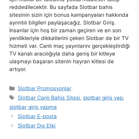
reddedilecektir. Bu sayfada Slotbar bahis
sitesinin sizin için bonus kampanyaları hakkında
ayrıntılı bilgileri paylaşacağız. Slotbar Giriş.
İnsanlar için hoş bir zaman geçiren ve en son
yenilikleriyle dikkatlerini çeken Slotbar de bir TV
hizmeti var. Canlı maç yayınlarını gerçekleştirdiği
TV kanalı aracılığıyla daha geniş bir kitleye
ulaşmayı başaran sitenin hayran kitlesi de
artıyor.
Kategoriler
Slotbar Promosyonlar
Etiketler
Slotbar Canlı Bahis Sitesi
,
slotbar giris yap
,
slotbar giriş yapma
Slotbar E-posta
Slotbar Dış Etki