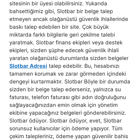
sitesinin bir üyesi olabilirsiniz. Yukarıda
bahsettiğimiz gibi, Slotbar bir belge talep
etmeyen ancak olağanüstü güvenlik ihlallerinde
baskı talep edebilen bir site. Çok büyük
miktarda farklı bilgilerle geri çekilme talebi
yaratmak. Slotbar finans ekipleri veya destek
ekipleri, sizden şüphe edecek güvenlik ihlali
yaratan olağanüstü durumlarda sizden belgeler
Slotbar Adresi
talep edebilir. Bu, hesabınızı
tamamen korumak ve zarar görmeden içindeki
dengeyi kurtarmaktır. Slotbar Böyle bir durumda
sizden bir belge talep ederseniz, yalnızca su
faturası, telefon faturası gibi adın doğruluğunu
sağlayacağınızdan emin olmak için yönetim
ekibine yapacağınız belgeleri gönderebilirsiniz.
Slotbar ödüyor. Slotbar ödüyor, evet, Slotbar
sorunsuz kullanıcılar için ödeme yapıyor. Tüm
çekim talepleriniz, ödeme yapan güvenilir bahis