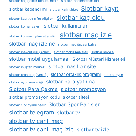
slotbar hoş geldin bonusu nedir
slotbar i̇nceleme soruları
Slotbar kayıt
slotbar kapandı mı
slotbar karlı şirket
slotbar kaç oldu
slotbar kayıt ve şifre bilgileri
slotbar kullanıcıları
slotbar korner sayısı
slotbar maç izle
slotbar kullanıcı şikayet analizi
slotbar maç izleme
slotbar maç öncesi bahis
slotbar mevcut giriş adresi
slotbar mobil bahisleri
slotbar mobile
slotbar mobil uygulaması
Slotbar Müşteri Hizmetleri
slotbar nasıl bir site
slotbar müşteri merkezi
slotbar ortaklık programı
slotbar oranları güvenliği
slotbar oyun
slotbar para yatirma
slotbar oyun mekaniği
Slotbar Para Çekme
slotbar promosyon
slotbar promosyon kodu
slotbar sitesi
Slotbar Spor Bahisleri
slotbar slot oyunu nedir
slotbar telegram
slotbar tv
slotbar tv canli maç
slotbar tv canli maç izle
slotbar tv izle