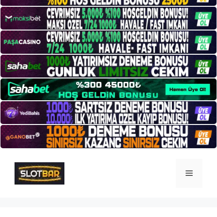
İçeriğe
atla
Menü