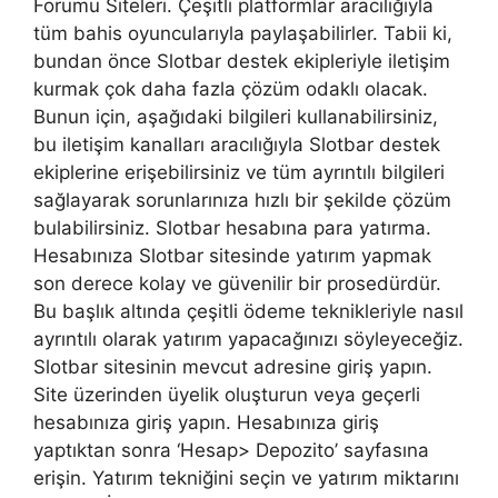
Forumu Siteleri. Çeşitli platformlar aracılığıyla
tüm bahis oyuncularıyla paylaşabilirler. Tabii ki,
bundan önce Slotbar destek ekipleriyle iletişim
kurmak çok daha fazla çözüm odaklı olacak.
Bunun için, aşağıdaki bilgileri kullanabilirsiniz,
bu iletişim kanalları aracılığıyla Slotbar destek
ekiplerine erişebilirsiniz ve tüm ayrıntılı bilgileri
sağlayarak sorunlarınıza hızlı bir şekilde çözüm
bulabilirsiniz. Slotbar hesabına para yatırma.
Hesabınıza Slotbar sitesinde yatırım yapmak
son derece kolay ve güvenilir bir prosedürdür.
Bu başlık altında çeşitli ödeme teknikleriyle nasıl
ayrıntılı olarak yatırım yapacağınızı söyleyeceğiz.
Slotbar sitesinin mevcut adresine giriş yapın.
Site üzerinden üyelik oluşturun veya geçerli
hesabınıza giriş yapın. Hesabınıza giriş
yaptıktan sonra ‘Hesap> Depozito’ sayfasına
erişin. Yatırım tekniğini seçin ve yatırım miktarını