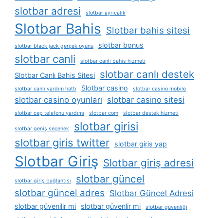
slotbar adresi
slotbar ayrıcalık
Slotbar Bahis
Slotbar bahis sitesi
slotbar bonus
slotbar black jack gerçek oyunu
slotbar canli
slotbar canlı bahis hizmeti
slotbar canlı destek
Slotbar Canlı Bahis Sitesi
Slotbar casino
slotbar canlı yardım hattı
slotbar casino mobile
slotbar casino oyunları
slotbar casino sitesi
slotbar cep telefonu yardımı
slotbar com
slotbar destek hizmeti
slotbar girisi
slotbar geniş seçenek
slotbar giris twitter
slotbar giris yap
Slotbar Giriş
Slotbar giriş adresi
slotbar güncel
slotbar giriş bağlantısı
slotbar güncel adres
Slotbar Güncel Adresi
slotbar güvenilir mi
slotbar güvenlir mi
slotbar güvenliği