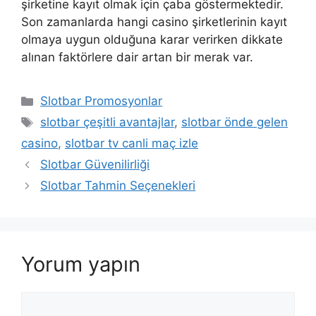
şirketine kayıt olmak için çaba göstermektedir.
Son zamanlarda hangi casino şirketlerinin kayıt
olmaya uygun olduğuna karar verirken dikkate
alınan faktörlere dair artan bir merak var.
Kategoriler
Slotbar Promosyonlar
Etiketler
slotbar çeşitli avantajlar
,
slotbar önde gelen
casino
,
slotbar tv canli maç izle
Slotbar Güvenilirliği
Slotbar Tahmin Seçenekleri
Yorum yapın
Yorum