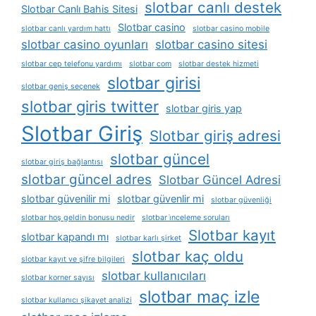
slotbar canlı destek
Slotbar Canlı Bahis Sitesi
Slotbar casino
slotbar canlı yardım hattı
slotbar casino mobile
slotbar casino oyunları
slotbar casino sitesi
slotbar cep telefonu yardımı
slotbar com
slotbar destek hizmeti
slotbar girisi
slotbar geniş seçenek
slotbar giris twitter
slotbar giris yap
Slotbar Giriş
Slotbar giriş adresi
slotbar güncel
slotbar giriş bağlantısı
slotbar güncel adres
Slotbar Güncel Adresi
slotbar güvenilir mi
slotbar güvenlir mi
slotbar güvenliği
slotbar hoş geldin bonusu nedir
slotbar i̇nceleme soruları
Slotbar kayıt
slotbar kapandı mı
slotbar karlı şirket
slotbar kaç oldu
slotbar kayıt ve şifre bilgileri
slotbar kullanıcıları
slotbar korner sayısı
slotbar maç izle
slotbar kullanıcı şikayet analizi