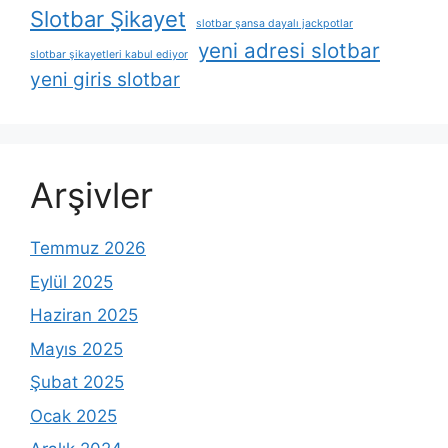
Slotbar Şikayet
slotbar şansa dayalı jackpotlar
yeni adresi slotbar
slotbar şikayetleri kabul ediyor
yeni giris slotbar
Arşivler
Temmuz 2026
Eylül 2025
Haziran 2025
Mayıs 2025
Şubat 2025
Ocak 2025