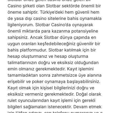
Casino şirketi olan Slotbar sektörde önemli bir
öneme sahiptir. Türkiye’deki hem güvenli hem
de yasa dışı casino sitelerine bahis oynamakla
ilgileniyorum. Slotbar Casino’da oynayarak
önemli miktarda para kazanma potansiyeline
sahipsiniz. Ancak Slotbar dünya çapında en
uygun oranları keşfedebileceğiniz güvenilir bir
bahis platformudur. Slotbar katılmak için bir
hesap oluşturmanız ve hesap oluşturma
talimatlarınızın doğru ve eksiksiz olduğundan
emin olmanız gerekmektedir. Kayıt işlemini
tamamladıktan sonra zahmetsizce üye alanına
erişebilir ve poker oynamaya başlayabilirsiniz.
Kayıt olmak için kişisel bilgilerinizi doğru ve
eksiksiz vermeniz gerekmektedir. Doğal olarak
rulet oyuncularından kayıt işlemi için gerekli
bilgileri sağlamaları istenecektir. Devam etmek