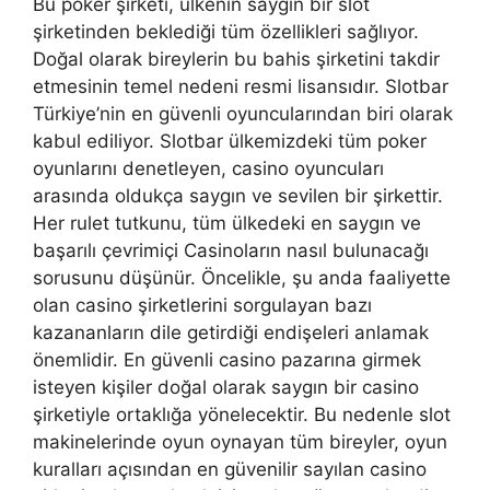
Bu poker şirketi, ülkenin saygın bir slot
şirketinden beklediği tüm özellikleri sağlıyor.
Doğal olarak bireylerin bu bahis şirketini takdir
etmesinin temel nedeni resmi lisansıdır. Slotbar
Türkiye’nin en güvenli oyuncularından biri olarak
kabul ediliyor. Slotbar ülkemizdeki tüm poker
oyunlarını denetleyen, casino oyuncuları
arasında oldukça saygın ve sevilen bir şirkettir.
Her rulet tutkunu, tüm ülkedeki en saygın ve
başarılı çevrimiçi Casinoların nasıl bulunacağı
sorusunu düşünür. Öncelikle, şu anda faaliyette
olan casino şirketlerini sorgulayan bazı
kazananların dile getirdiği endişeleri anlamak
önemlidir. En güvenli casino pazarına girmek
isteyen kişiler doğal olarak saygın bir casino
şirketiyle ortaklığa yönelecektir. Bu nedenle slot
makinelerinde oyun oynayan tüm bireyler, oyun
kuralları açısından en güvenilir sayılan casino