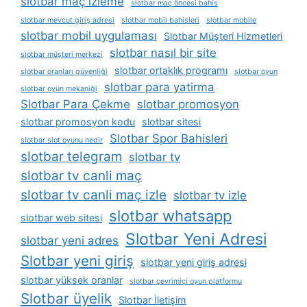
slotbar maç izleme
slotbar maç öncesi bahis
slotbar mevcut giriş adresi
slotbar mobil bahisleri
slotbar mobile
slotbar mobil uygulaması
Slotbar Müşteri Hizmetleri
slotbar nasıl bir site
slotbar müşteri merkezi
slotbar ortaklık programı
slotbar oranları güvenliği
slotbar oyun
slotbar para yatirma
slotbar oyun mekaniği
Slotbar Para Çekme
slotbar promosyon
slotbar promosyon kodu
slotbar sitesi
Slotbar Spor Bahisleri
slotbar slot oyunu nedir
slotbar telegram
slotbar tv
slotbar tv canli maç
slotbar tv canli maç izle
slotbar tv izle
slotbar whatsapp
slotbar web sitesi
Slotbar Yeni Adresi
slotbar yeni adres
Slotbar yeni giriş
slotbar yeni giriş adresi
slotbar yüksek oranlar
slotbar çevrimiçi oyun platformu
Slotbar üyelik
Slotbar İletişim