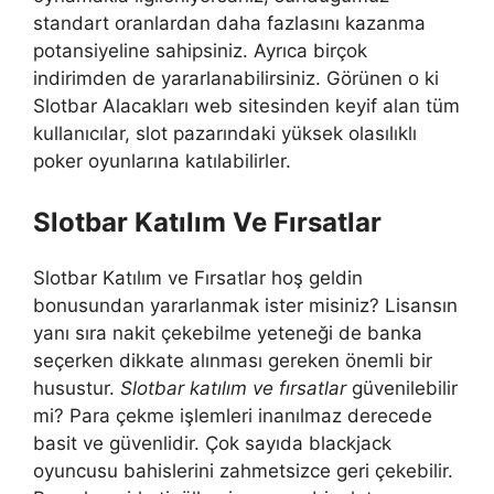
standart oranlardan daha fazlasını kazanma
potansiyeline sahipsiniz. Ayrıca birçok
indirimden de yararlanabilirsiniz. Görünen o ki
Slotbar Alacakları web sitesinden keyif alan tüm
kullanıcılar, slot pazarındaki yüksek olasılıklı
poker oyunlarına katılabilirler.
Slotbar Katılım Ve Fırsatlar
Slotbar Katılım ve Fırsatlar hoş geldin
bonusundan yararlanmak ister misiniz? Lisansın
yanı sıra nakit çekebilme yeteneği de banka
seçerken dikkate alınması gereken önemli bir
husustur.
Slotbar katılım ve fırsatlar
güvenilebilir
mi? Para çekme işlemleri inanılmaz derecede
basit ve güvenlidir. Çok sayıda blackjack
oyuncusu bahislerini zahmetsizce geri çekebilir.