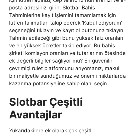
için lütfen adınızı, cep telefonu numaranızı ve e-
posta adresinizi girin. Slotbar Bahis
Tahminlerine kayıt işlemini tamamlamak için
lütfen talimatları takip ederek ‘Kabul ediyorum’
seçeneğini tıklayın ve kayıt ol butonuna tıklayın.
Tahmin edileceği gibi bunu yüksek faiz oranları
ve en yüksek ücretler takip ediyor. Bu bahis
şirketi komisyon oranları ve tutarlarının ötesinde
ek değerli bilgiler sağlıyor mu? En güvenilir
çevrimiçi rulet platformunu arıyorsanız, makul
bir maliyetle sunduğumuz ve önemli miktarlarda
kazanma potansiyeline sahip olanı seçin.
Slotbar Çeşitli
Avantajlar
Yukarıdakilere ek olarak çok çeşitli