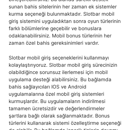
sunan bahis sitelerinin her zaman ek sistemler
kurma seçeneği bulunmaktadır. Slotbar mobil
giriş sistemini uyguladıktan sonra oyun türlerinin
farklı bölümlerine geçebilir ve bonuslara
odaklanabilirsiniz. Mobil bonus türlerinin her
zaman özel bahis gereksinimleri vardır.
Slotbar mobil giriş seçeneklerini kullanmayı
kolaylaştırıyoruz. Slotbar mobil giriş sürecinizin
olabildiğince sorunsuz ilerlemesi için mobil
uygulama desteği alabilirsiniz. Bu bağlamda
bahis sağlayıcıları IOS ve Android
uygulamalarına özel mobil giriş sistemleri
kurmuşlardır. Bu uygulamaların indirilmesi
tamamen ücretsizdir ve değerlendirmeler
şartlara bağlı olarak sağlanmaktadır. Bonus
türlerini kullanarak sistemi özelleştirme seçeneği