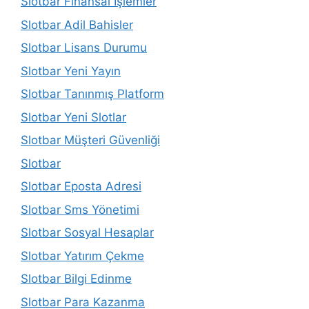
Slotbar Finansal İşlemler
Slotbar Adil Bahisler
Slotbar Lisans Durumu
Slotbar Yeni Yayın
Slotbar Tanınmış Platform
Slotbar Yeni Slotlar
Slotbar Müşteri Güvenliği
Slotbar
Slotbar Eposta Adresi
Slotbar Sms Yönetimi
Slotbar Sosyal Hesaplar
Slotbar Yatırım Çekme
Slotbar Bilgi Edinme
Slotbar Para Kazanma