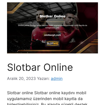
Slotbar Online
Aralık 20, 2023
Yazarı:
admin
Slotbar online Slotbar online kaydını mobil
uygulamamız üzerinden mobil kayıtla da
birleştirebilirsiniz. Bu alanda sürekli destek