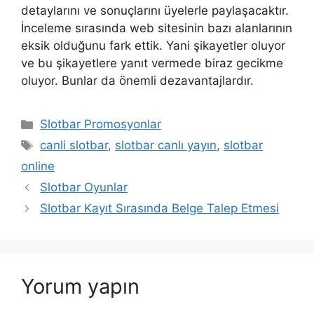
detaylarını ve sonuçlarını üyelerle paylaşacaktır.
İnceleme sırasında web sitesinin bazı alanlarının
eksik olduğunu fark ettik. Yani şikayetler oluyor
ve bu şikayetlere yanıt vermede biraz gecikme
oluyor. Bunlar da önemli dezavantajlardır.
Kategoriler
Slotbar Promosyonlar
Etiketler
canli slotbar
,
slotbar canlı yayın
,
slotbar
online
Slotbar Oyunlar
Slotbar Kayıt Sırasında Belge Talep Etmesi
Yorum yapın