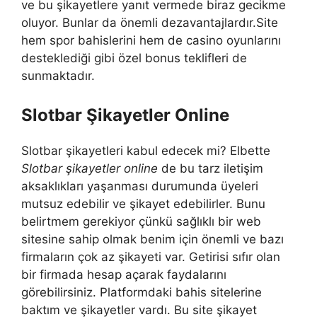
ve bu şikayetlere yanıt vermede biraz gecikme
oluyor. Bunlar da önemli dezavantajlardır.Site
hem spor bahislerini hem de casino oyunlarını
desteklediği gibi özel bonus teklifleri de
sunmaktadır.
Slotbar Şikayetler Online
Slotbar şikayetleri kabul edecek mi? Elbette
Slotbar şikayetler online
de bu tarz iletişim
aksaklıkları yaşanması durumunda üyeleri
mutsuz edebilir ve şikayet edebilirler. Bunu
belirtmem gerekiyor çünkü sağlıklı bir web
sitesine sahip olmak benim için önemli ve bazı
firmaların çok az şikayeti var. Getirisi sıfır olan
bir firmada hesap açarak faydalarını
görebilirsiniz. Platformdaki bahis sitelerine
baktım ve şikayetler vardı. Bu site şikayet