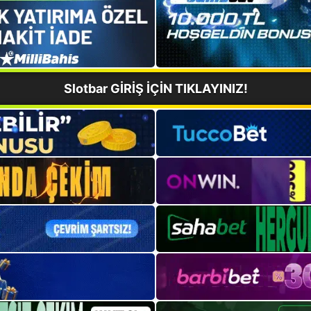
Slotbar GİRİŞ İÇİN TIKLAYINIZ!