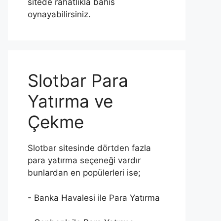
sitede rahatlıkla bahis
oynayabilirsiniz.
Slotbar Para
Yatırma ve
Çekme
Slotbar sitesinde dörtden fazla
para yatırma seçeneği vardır
bunlardan en popülerleri ise;
- Banka Havalesi ile Para Yatırma