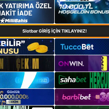
Slotbar GİRİŞ İÇİN TIKLAYINIZ!