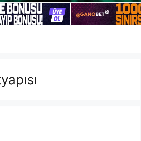
tyapısı