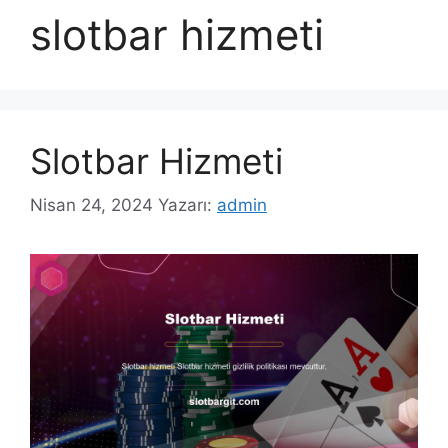
slotbar hizmeti
Slotbar Hizmeti
Nisan 24, 2024
Yazarı:
admin