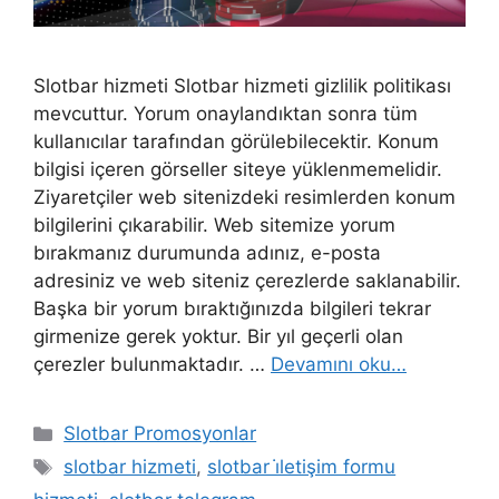
Slotbar hizmeti Slotbar hizmeti gizlilik politikası
mevcuttur. Yorum onaylandıktan sonra tüm
kullanıcılar tarafından görülebilecektir. Konum
bilgisi içeren görseller siteye yüklenmemelidir.
Ziyaretçiler web sitenizdeki resimlerden konum
bilgilerini çıkarabilir. Web sitemize yorum
bırakmanız durumunda adınız, e-posta
adresiniz ve web siteniz çerezlerde saklanabilir.
Başka bir yorum bıraktığınızda bilgileri tekrar
girmenize gerek yoktur. Bir yıl geçerli olan
çerezler bulunmaktadır. …
Devamını oku…
Kategoriler
Slotbar Promosyonlar
Etiketler
slotbar hizmeti
,
slotbar i̇letişim formu