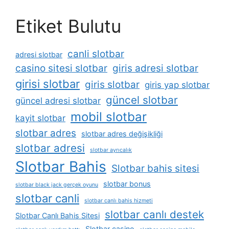
Etiket Bulutu
canli slotbar
adresi slotbar
casino sitesi slotbar
giris adresi slotbar
girisi slotbar
giris slotbar
giris yap slotbar
güncel slotbar
güncel adresi slotbar
mobil slotbar
kayit slotbar
slotbar adres
slotbar adres değişikliği
slotbar adresi
slotbar ayrıcalık
Slotbar Bahis
Slotbar bahis sitesi
slotbar bonus
slotbar black jack gerçek oyunu
slotbar canli
slotbar canlı bahis hizmeti
slotbar canlı destek
Slotbar Canlı Bahis Sitesi
Slotbar casino