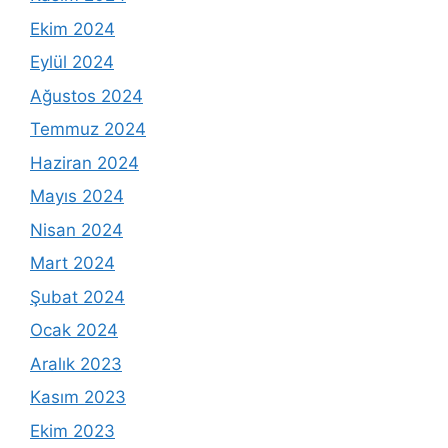
Ekim 2024
Eylül 2024
Ağustos 2024
Temmuz 2024
Haziran 2024
Mayıs 2024
Nisan 2024
Mart 2024
Şubat 2024
Ocak 2024
Aralık 2023
Kasım 2023
Ekim 2023