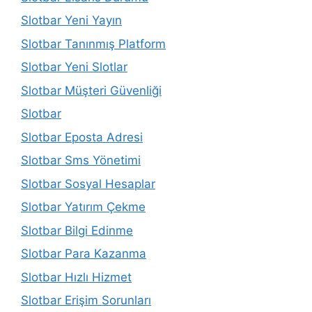
Slotbar Yeni Yayın
Slotbar Tanınmış Platform
Slotbar Yeni Slotlar
Slotbar Müşteri Güvenliği
Slotbar
Slotbar Eposta Adresi
Slotbar Sms Yönetimi
Slotbar Sosyal Hesaplar
Slotbar Yatırım Çekme
Slotbar Bilgi Edinme
Slotbar Para Kazanma
Slotbar Hızlı Hizmet
Slotbar Erişim Sorunları