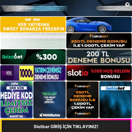
×
Slotbar GİRİŞ İÇİN TIKLAYINIZ!