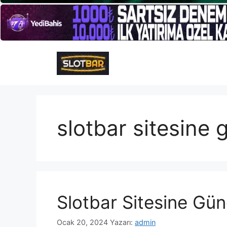
İçeriğe
atla
slotbar sitesine 
Slotbar Sitesine Gün
Ocak 20, 2024
Yazarı:
admin