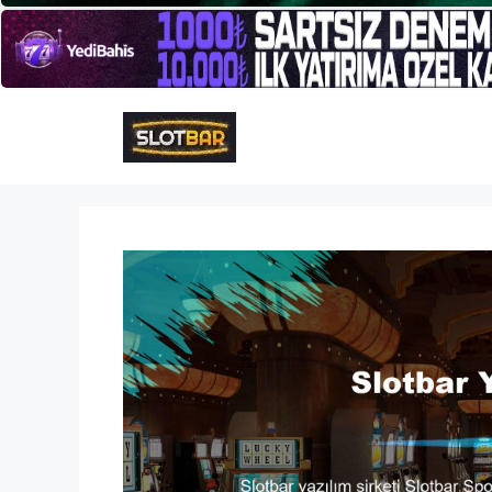
İçeriğe
atla