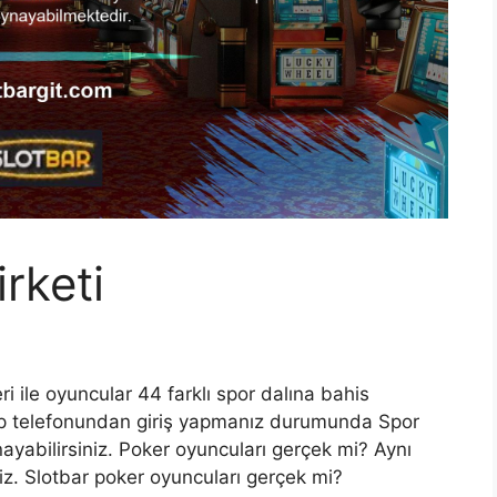
irketi
ri ile oyuncular 44 farklı spor dalına bahis
ep telefonundan giriş yapmanız durumunda Spor
yabilirsiniz. Poker oyuncuları gerçek mi? Aynı
niz. Slotbar poker oyuncuları gerçek mi?