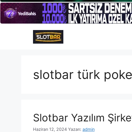
İçeriğe
atla
slotbar türk poker
Slotbar Yazılım Şirke
Haziran 12, 2024
Yazarı:
admin