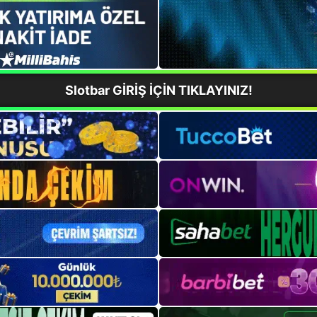
Slotbar GİRİŞ İÇİN TIKLAYINIZ!